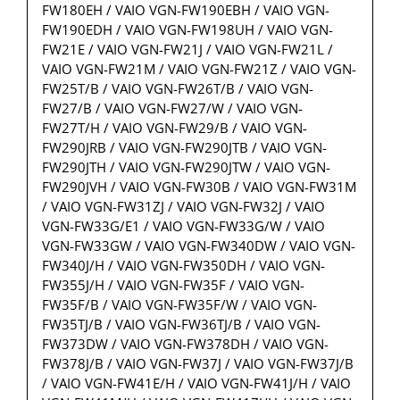
FW180EH / VAIO VGN-FW190EBH / VAIO VGN-
FW190EDH / VAIO VGN-FW198UH / VAIO VGN-
FW21E / VAIO VGN-FW21J / VAIO VGN-FW21L /
VAIO VGN-FW21M / VAIO VGN-FW21Z / VAIO VGN-
FW25T/B / VAIO VGN-FW26T/B / VAIO VGN-
FW27/B / VAIO VGN-FW27/W / VAIO VGN-
FW27T/H / VAIO VGN-FW29/B / VAIO VGN-
FW290JRB / VAIO VGN-FW290JTB / VAIO VGN-
FW290JTH / VAIO VGN-FW290JTW / VAIO VGN-
FW290JVH / VAIO VGN-FW30B / VAIO VGN-FW31M
/ VAIO VGN-FW31ZJ / VAIO VGN-FW32J / VAIO
VGN-FW33G/E1 / VAIO VGN-FW33G/W / VAIO
VGN-FW33GW / VAIO VGN-FW340DW / VAIO VGN-
FW340J/H / VAIO VGN-FW350DH / VAIO VGN-
FW355J/H / VAIO VGN-FW35F / VAIO VGN-
FW35F/B / VAIO VGN-FW35F/W / VAIO VGN-
FW35TJ/B / VAIO VGN-FW36TJ/B / VAIO VGN-
FW373DW / VAIO VGN-FW378DH / VAIO VGN-
FW378J/B / VAIO VGN-FW37J / VAIO VGN-FW37J/B
/ VAIO VGN-FW41E/H / VAIO VGN-FW41J/H / VAIO