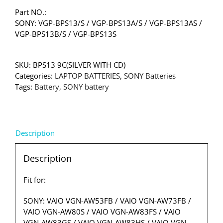
Part NO.:
SONY: VGP-BPS13/S / VGP-BPS13A/S / VGP-BPS13AS /
VGP-BPS13B/S / VGP-BPS13S
SKU:
BPS13 9C(SILVER WITH CD)
Categories:
LAPTOP BATTERIES
,
SONY Batteries
Tags:
Battery
,
SONY battery
Description
Description
Fit for:
SONY: VAIO VGN-AW53FB / VAIO VGN-AW73FB /
VAIO VGN-AW80S / VAIO VGN-AW83FS / VAIO
VGN-AW83GS / VAIO VGN-AW83HS / VAIO VGN-