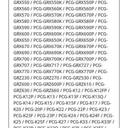
GRX550 / PCG-GRX550K / PCG-GRX550P / PCG-
GRX560 / PCG-GRX560K / PCG-GRX560P / PCG-
GRX570 / PCG-GRX570K / PCG-GRX570P / PCG-
GRX580 / PCG-GRX580K / PCG-GRX580P / PCG-
GRX590 / PCG-GRX590K / PCG-GRX590P / PCG-
GRX600 / PCG-GRX600K / PCG-GRX600P / PCG-
GRX650 / PCG-GRX650K / PCG-GRX650P / PCG-
GRX670 / PCG-GRX670K / PCG-GRX670P / PCG-
GRX690 / PCG-GRX690K / PCG-GRX690P / PCG-
GRX700 / PCG-GRX700K / PCG-GRX700P / PCG-
GRX707 / PCG-GRX717 / PCG-GRX727 / PCG-
GRX770 / PCG-GRX770K / PCG-GRX770P / PCG-
GRZ230 / PCG-GRZ270 / PCG-GRZ530 / PCG-
GRZ600 / PCG-GRZ600P / PCG-GRZ610 / PCG-
GRZ630 / PCG-GRZ660 / PCG-K12 / PCG-K12FP /
PCG-K12P / PCG-K13 / PCG-K13F / PCG-K13Q /
PCG-K14 / PCG-K15 / PCG-K15F / PCG-K17 / PCG-
K20 / PCG-20P / PCG-K22 / PCG-22P / PCG-K23 /
PCG-K23F / PCG-23P / PCG-K24 / PCG-K24F / PCG-
K25 / PCG-K25F / PCG-K27 / PCG-K33 / PCG-K33F /