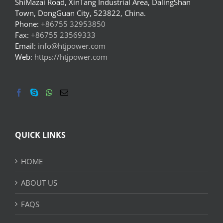
ShiMazai Road, XinTang Industrial Area, DalingShan
Town, DongGuan City, 523822, China.
Phone:
+86755 32953850
Fax:
+86755 23569333
Email:
info@htjpower.com
Web:
https://htjpower.com
QUICK LINKS
HOME
ABOUT US
FAQS