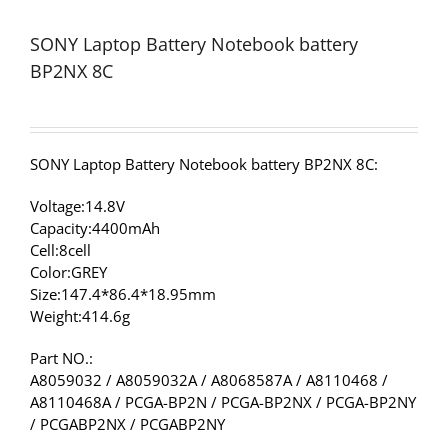
SONY Laptop Battery Notebook battery
BP2NX 8C
SONY Laptop Battery Notebook battery BP2NX 8C:
Voltage:14.8V
Capacity:4400mAh
Cell:8cell
Color:GREY
Size:147.4*86.4*18.95mm
Weight:414.6g
Part NO.:
A8059032 / A8059032A / A8068587A / A8110468 /
A8110468A / PCGA-BP2N / PCGA-BP2NX / PCGA-BP2NY
/ PCGABP2NX / PCGABP2NY