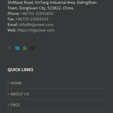
ShiMazai Road, XinTang Industrial Area, DalingShan
Town, DongGuan City, 523822, China.
Phone:
+86755 32953850
Fax:
+86755 23569333
Email:
info@htjpower.com
Web:
https://htjpower.com
QUICK LINKS
HOME
ABOUT US
FAQS