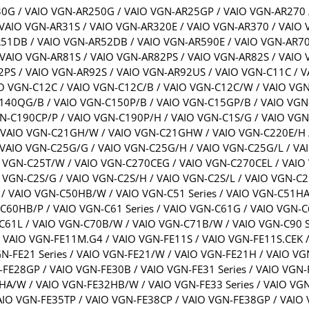
0G / VAIO VGN-AR250G / VAIO VGN-AR25GP / VAIO VGN-AR270 
VAIO VGN-AR31S / VAIO VGN-AR320E / VAIO VGN-AR370 / VAIO 
51DB / VAIO VGN-AR52DB / VAIO VGN-AR590E / VAIO VGN-AR70
VAIO VGN-AR81S / VAIO VGN-AR82PS / VAIO VGN-AR82S / VAIO 
PS / VAIO VGN-AR92S / VAIO VGN-AR92US / VAIO VGN-C11C / V
IO VGN-C12C / VAIO VGN-C12C/B / VAIO VGN-C12C/W / VAIO VG
140QG/B / VAIO VGN-C150P/B / VAIO VGN-C15GP/B / VAIO VGN
-C190CP/P / VAIO VGN-C190P/H / VAIO VGN-C1S/G / VAIO VGN-
/ VAIO VGN-C21GH/W / VAIO VGN-C21GHW / VAIO VGN-C220E/H 
VAIO VGN-C25G/G / VAIO VGN-C25G/H / VAIO VGN-C25G/L / VA
O VGN-C25T/W / VAIO VGN-C270CEG / VAIO VGN-C270CEL / VAI
GN-C2S/G / VAIO VGN-C2S/H / VAIO VGN-C2S/L / VAIO VGN-C2S
 VAIO VGN-C50HB/W / VAIO VGN-C51 Series / VAIO VGN-C51H
C60HB/P / VAIO VGN-C61 Series / VAIO VGN-C61G / VAIO VGN-
61L / VAIO VGN-C70B/W / VAIO VGN-C71B/W / VAIO VGN-C90 Se
 VAIO VGN-FE11M.G4 / VAIO VGN-FE11S / VAIO VGN-FE11S.CEK /
GN-FE21 Series / VAIO VGN-FE21/W / VAIO VGN-FE21H / VAIO V
-FE28GP / VAIO VGN-FE30B / VAIO VGN-FE31 Series / VAIO VGN
A/W / VAIO VGN-FE32HB/W / VAIO VGN-FE33 Series / VAIO VG
IO VGN-FE35TP / VAIO VGN-FE38CP / VAIO VGN-FE38GP / VAIO 