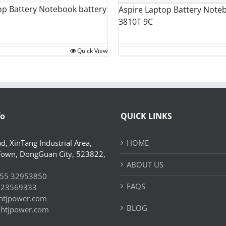
op Battery Notebook battery
Aspire Laptop Battery Note
3810T 9C
Quick View
fo
QUICK LINKS
d, XinTang Industrial Area,
HOME
Town, DongGuan City, 523822,
ABOUT US
55 32953850
FAQS
 23569333
htjpower.com
BLOG
//htjpower.com