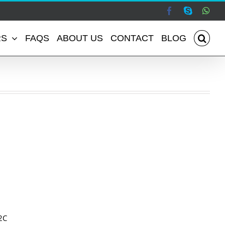
Facebook
Skype
Wha
RS
FAQS
ABOUT US
CONTACT
BLOG
2C