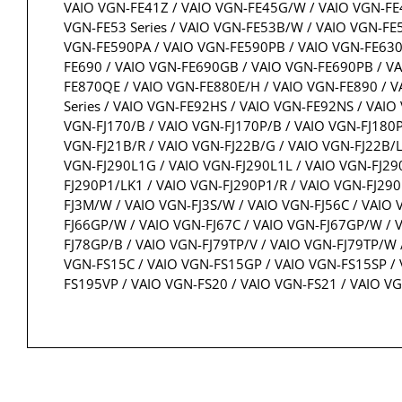
VAIO VGN-FE41Z / VAIO VGN-FE45G/W / VAIO VGN-FE
VGN-FE53 Series / VAIO VGN-FE53B/W / VAIO VGN-F
VGN-FE590PA / VAIO VGN-FE590PB / VAIO VGN-FE630
FE690 / VAIO VGN-FE690GB / VAIO VGN-FE690PB / V
FE870QE / VAIO VGN-FE880E/H / VAIO VGN-FE890 / V
Series / VAIO VGN-FE92HS / VAIO VGN-FE92NS / VAIO
VGN-FJ170/B / VAIO VGN-FJ170P/B / VAIO VGN-FJ180P
VGN-FJ21B/R / VAIO VGN-FJ22B/G / VAIO VGN-FJ22B/L
VGN-FJ290L1G / VAIO VGN-FJ290L1L / VAIO VGN-FJ29
FJ290P1/LK1 / VAIO VGN-FJ290P1/R / VAIO VGN-FJ29
FJ3M/W / VAIO VGN-FJ3S/W / VAIO VGN-FJ56C / VAIO 
FJ66GP/W / VAIO VGN-FJ67C / VAIO VGN-FJ67GP/W / 
FJ78GP/B / VAIO VGN-FJ79TP/V / VAIO VGN-FJ79TP/W /
VGN-FS15C / VAIO VGN-FS15GP / VAIO VGN-FS15SP / 
FS195VP / VAIO VGN-FS20 / VAIO VGN-FS21 / VAIO V