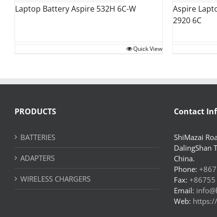
Aspire Lapt
Laptop Battery Aspire 532H 6C-W
2920 6C
Quick View
PRODUCTS
Contact In
BATTERIES
ShiMazai Roa
DalingShan 
ADAPTERS
China.
Phone:
+867
WIRELESS CHARGERS
Fax:
+86755
Email:
info@
Web:
https: