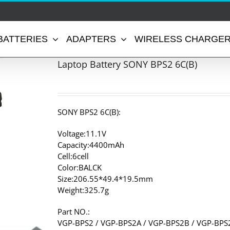
BATTERIES
ADAPTERS
WIRELESS CHARGE
Laptop Battery SONY BPS2 6C(B)
SONY BPS2 6C(B):
Voltage:11.1V
Capacity:4400mAh
Cell:6cell
Color:BALCK
Size:206.55*49.4*19.5mm
Weight:325.7g
Part NO.:
VGP-BPS2 / VGP-BPS2A / VGP-BPS2B / VGP-BPS