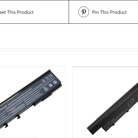
et This Product
Pin This Product